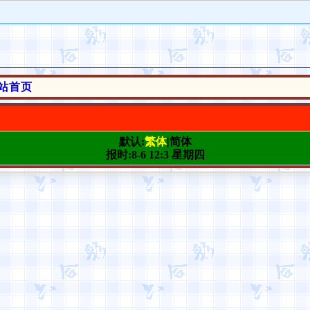
站首页
默认:
繁体
|简体
报时:8-6 12:3 星期四